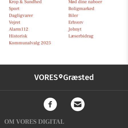
Krop & Sundhed
Mød dine naboer
Sport
Boligmarked
Dagligvarer
Biler
Vejret
Erhverv
Alarm112
Jobnyt
Historisk
Læserbidrag
Kommunalvalg 2025
VORES
Græsted
OM VORES DIGITAL