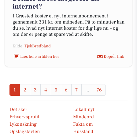
internet?
I Græsted koster et nyt internetabonnement i
gennemsnit 331 kr. om måneden. På to minutter kan
du se, hvad nyt internet koster for dig lige nu – og
om der er penge at spare ved at skifte.
Kilde:
TjekBredbånd
Læs hele artiklen her
Kopiér link
1
2
3
4
5
6
7
...
76
Det sker
Lokalt nyt
Erhvervsprofil
Mindeord
Lykønskning
Fakta om
Opslagstavlen
Husstand