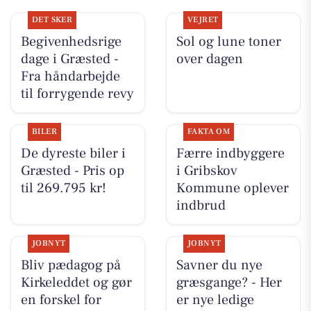
DET SKER
VEJRET
Begivenhedsrige
Sol og lune toner
dage i Græsted -
over dagen
Fra håndarbejde
til forrygende revy
BILER
FAKTA OM
De dyreste biler i
Færre indbyggere
Græsted - Pris op
i Gribskov
til 269.795 kr!
Kommune oplever
indbrud
JOBNYT
JOBNYT
Bliv pædagog på
Savner du nye
Kirkeleddet og gør
græsgange? - Her
en forskel for
er nye ledige