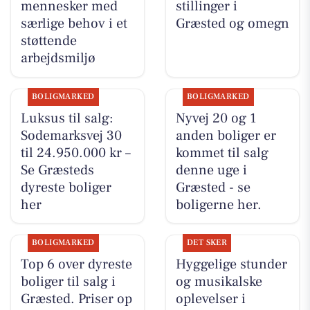
mennesker med
stillinger i
særlige behov i et
Græsted og omegn
støttende
arbejdsmiljø
BOLIGMARKED
BOLIGMARKED
Luksus til salg:
Nyvej 20 og 1
Sodemarksvej 30
anden boliger er
til 24.950.000 kr –
kommet til salg
Se Græsteds
denne uge i
dyreste boliger
Græsted - se
her
boligerne her.
BOLIGMARKED
DET SKER
Top 6 over dyreste
Hyggelige stunder
boliger til salg i
og musikalske
Græsted. Priser op
oplevelser i