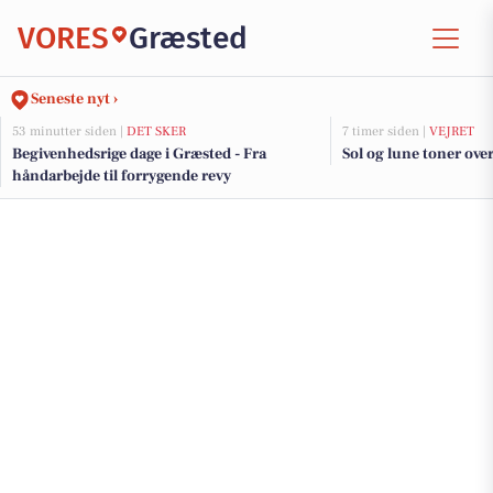
VORES
Græsted
Seneste nyt ›
53 minutter siden |
DET SKER
7 timer siden |
VEJRET
Begivenhedsrige dage i Græsted - Fra
Sol og lune toner ove
håndarbejde til forrygende revy