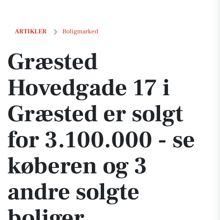
Græsted Hovedgade 17 i Græsted er solgt for 3.100.000 - se køberen o
ARTIKLER
Boligmarked
Græsted
Hovedgade 17 i
Græsted er solgt
for 3.100.000 - se
køberen og 3
andre solgte
boliger