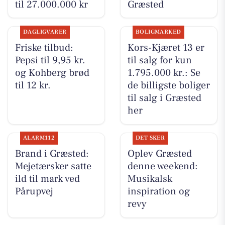
til 27.000.000 kr
Græsted
DAGLIGVARER
BOLIGMARKED
Friske tilbud:
Kors-Kjæret 13 er
Pepsi til 9,95 kr.
til salg for kun
og Kohberg brød
1.795.000 kr.: Se
til 12 kr.
de billigste boliger
til salg i Græsted
her
ALARM112
DET SKER
Brand i Græsted:
Oplev Græsted
Mejetærsker satte
denne weekend:
ild til mark ved
Musikalsk
Pårupvej
inspiration og
revy