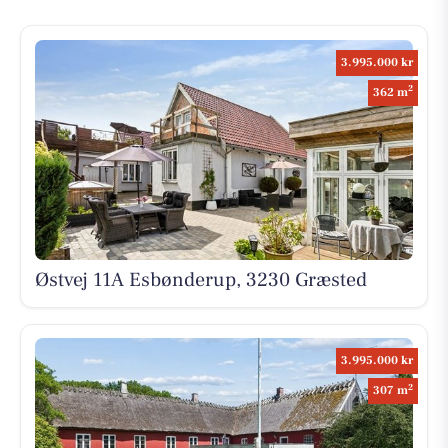
3.995.000 kr
2
362 m
Østvej 11A Esbønderup, 3230 Græsted
3.995.000 kr
2
307 m