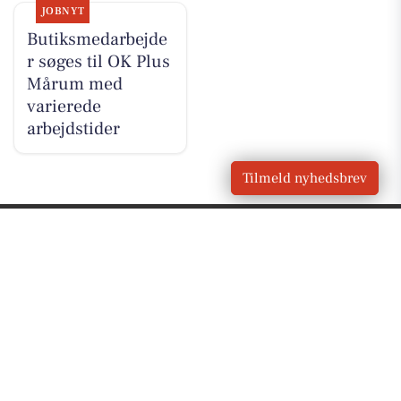
JOBNYT
Butiksmedarbejde
r søges til OK Plus
Mårum med
varierede
arbejdstider
Tilmeld nyhedsbrev
VORES
Græsted
OM VORES DIGITAL