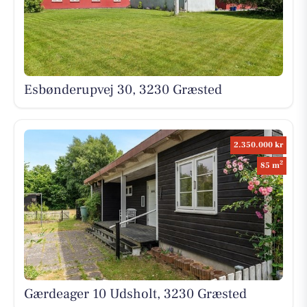
Esbønderupvej 30, 3230 Græsted
2.350.000 kr
2
85 m
Gærdeager 10 Udsholt, 3230 Græsted