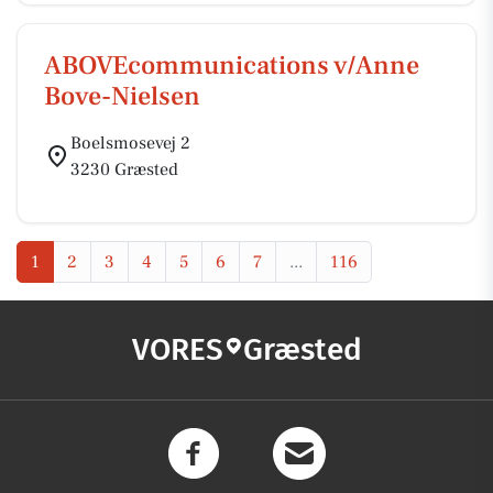
ABOVEcommunications v/Anne
Bove-Nielsen
Boelsmosevej 2
3230 Græsted
1
2
3
4
5
6
7
...
116
VORES
Græsted