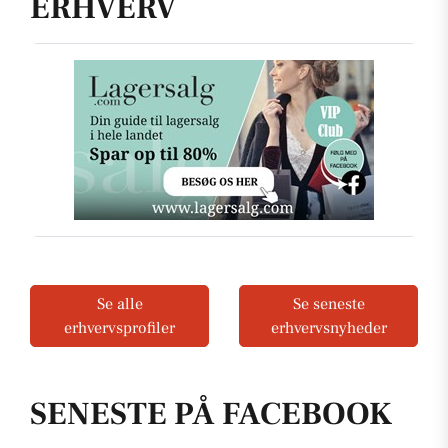
ERHVERV
Se alle
Se seneste
erhvervsprofiler
erhvervsnyheder
SENESTE PÅ FACEBOOK