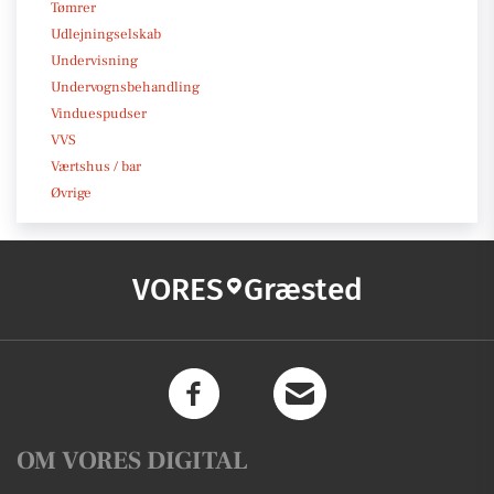
Tømrer
Udlejningselskab
Undervisning
Undervognsbehandling
Vinduespudser
VVS
Værtshus / bar
Øvrige
VORES
Græsted
OM VORES DIGITAL