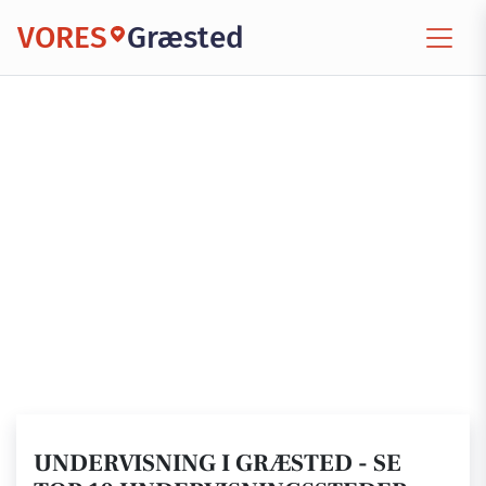
VORES
Græsted
UNDERVISNING I GRÆSTED - SE