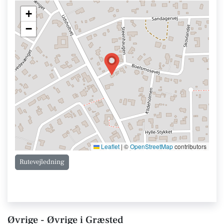
+
−
Leaflet
|
©
OpenStreetMap
contributors
Rutevejledning
Øvrige - Øvrige i Græsted