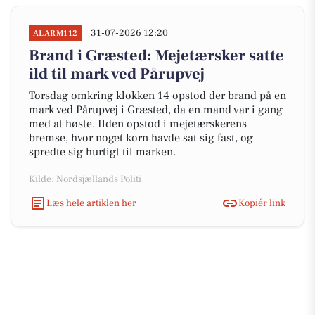
31-07-2026 12:20
ALARM112
Brand i Græsted: Mejetærsker satte
ild til mark ved Pårupvej
Torsdag omkring klokken 14 opstod der brand på en
mark ved Pårupvej i Græsted, da en mand var i gang
med at høste. Ilden opstod i mejetærskerens
bremse, hvor noget korn havde sat sig fast, og
spredte sig hurtigt til marken.
Kilde: Nordsjællands Politi
Læs hele artiklen her
Kopiér link