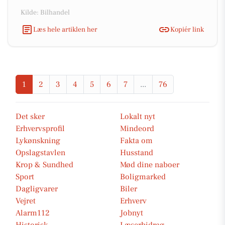
Kilde: Bilhandel
Læs hele artiklen her
Kopiér link
1
2
3
4
5
6
7
...
76
Det sker
Lokalt nyt
Erhvervsprofil
Mindeord
Lykønskning
Fakta om
Opslagstavlen
Husstand
Krop & Sundhed
Mød dine naboer
Sport
Boligmarked
Dagligvarer
Biler
Vejret
Erhverv
Alarm112
Jobnyt