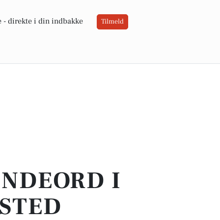
 -
direkte i din indbakke
Tilmeld
INDEORD I
ÆSTED