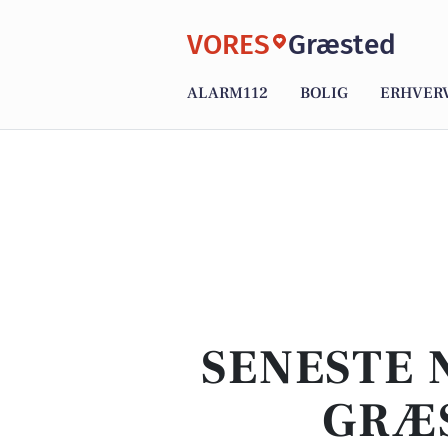
VORES
Græsted
ALARM112
BOLIG
ERHVER
SENESTE 
GRÆS