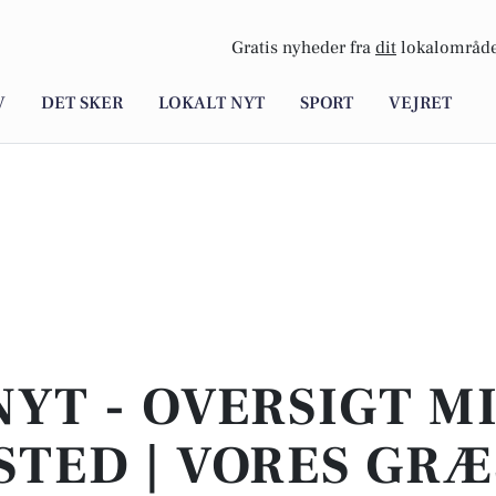
Gratis nyheder fra
dit
lokalområde
V
DET SKER
LOKALT NYT
SPORT
VEJRET
NYT - OVERSIGT M
TED | VORES GR