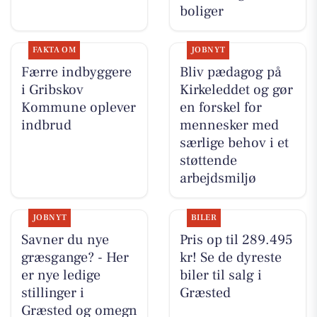
boliger
FAKTA OM
JOBNYT
Færre indbyggere
Bliv pædagog på
i Gribskov
Kirkeleddet og gør
Kommune oplever
en forskel for
indbrud
mennesker med
særlige behov i et
støttende
arbejdsmiljø
JOBNYT
BILER
Savner du nye
Pris op til 289.495
græsgange? - Her
kr! Se de dyreste
er nye ledige
biler til salg i
stillinger i
Græsted
Græsted og omegn