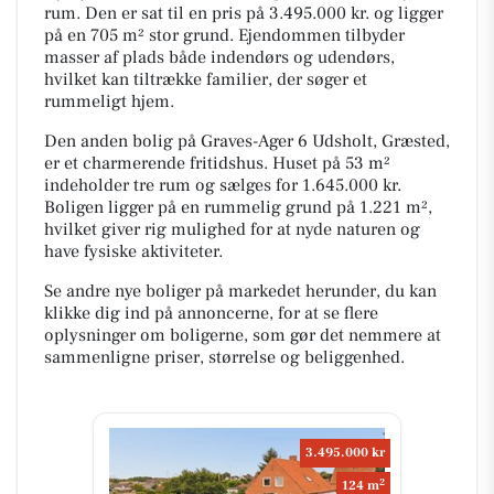
rum. Den er sat til en pris på 3.495.000 kr. og ligger
på en 705 m² stor grund. Ejendommen tilbyder
masser af plads både indendørs og udendørs,
hvilket kan tiltrække familier, der søger et
rummeligt hjem.
Den anden bolig på Graves-Ager 6 Udsholt, Græsted,
er et charmerende fritidshus. Huset på 53 m²
indeholder tre rum og sælges for 1.645.000 kr.
Boligen ligger på en rummelig grund på 1.221 m²,
hvilket giver rig mulighed for at nyde naturen og
have fysiske aktiviteter.
Se andre nye boliger på markedet herunder, du kan
klikke dig ind på annoncerne, for at se flere
oplysninger om boligerne, som gør det nemmere at
sammenligne priser, størrelse og beliggenhed.
3.495.000 kr
2
124 m