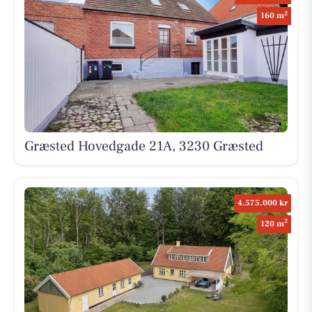
2
160 m
Græsted Hovedgade 21A, 3230 Græsted
4.575.000 kr
2
120 m