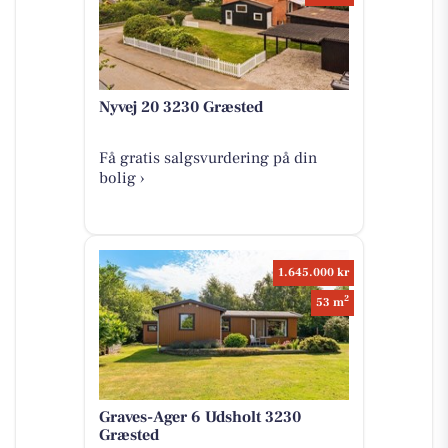
Nyvej 20 3230 Græsted
Få gratis salgsvurdering på din
bolig ›
1.645.000 kr
2
53 m
Graves-Ager 6 Udsholt 3230
Græsted