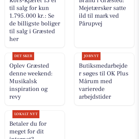
Kors-Kjæret 13 er
Brand i Græsted:
til salg for kun
Mejetærsker satte
1.795.000 kr.: Se
ild til mark ved
de billigste boliger
Pårupvej
til salg i Græsted
her
DET SKER
JOBNYT
Oplev Græsted
Butiksmedarbejde
denne weekend:
r søges til OK Plus
Musikalsk
Mårum med
inspiration og
varierede
revy
arbejdstider
LOKALT NYT
Betaler du for
meget for dit