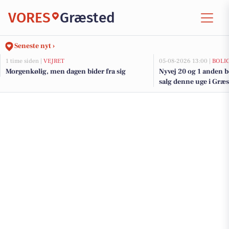
VORES
Græsted
Seneste nyt ›
1 time siden |
VEJRET
05-08-2026 13:00 |
BOLI
Morgenkølig, men dagen bider fra sig
Nyvej 20 og 1 anden b
salg denne uge i Græst