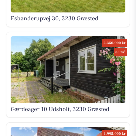
Esbønderupvej 30, 3230 Græsted
2.350.000 kr
2
85 m
Gærdeager 10 Udsholt, 3230 Græsted
1.995.000 kr