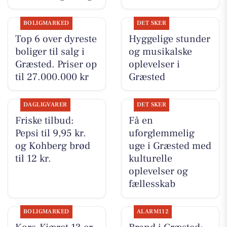
BOLIGMARKED
DET SKER
Top 6 over dyreste
Hyggelige stunder
boliger til salg i
og musikalske
Græsted. Priser op
oplevelser i
til 27.000.000 kr
Græsted
DAGLIGVARER
DET SKER
Friske tilbud:
Få en
Pepsi til 9,95 kr.
uforglemmelig
og Kohberg brød
uge i Græsted med
til 12 kr.
kulturelle
oplevelser og
fællesskab
BOLIGMARKED
ALARM112