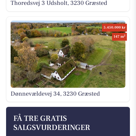
Thoredsvej 3 Udsholt, 3230 Græsted
5.450.000 kr
2
147 m
Dønnevældevej 34, 3230 Græsted
FÅ TRE GRATIS
SALGSVURDERINGER