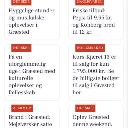
DET SKER
DAGLIGVARER
Hyggelige stunder
Friske tilbud:
og musikalske
Pepsi til 9,95 kr.
oplevelser i
og Kohberg brød
Græsted
til 12 kr.
DET SKER
BOLIGMARKED
Få en
Kors-Kjæret 13 er
uforglemmelig
til salg for kun
uge i Græsted med
1.795.000 kr.: Se
kulturelle
de billigste boliger
oplevelser og
til salg i Græsted
fællesskab
her
ALARM112
DET SKER
Brand i Græsted:
Oplev Græsted
Mejetærsker satte
denne weekend: