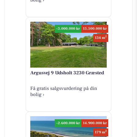
-3.000.000 kr
15.500.000 kr
2
134 m
Argusvej 9 Udsholt 3230 Græsted
Få gratis salgsvurdering på din
bolig ›
-2.600.000 kr
14.900.000 kr
2
179 m