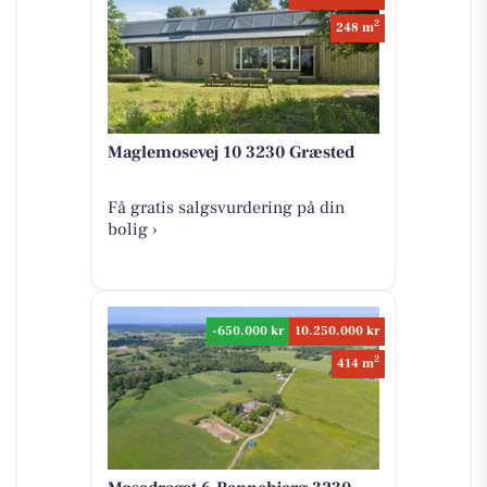
2
248 m
Maglemosevej 10 3230 Græsted
Få gratis salgsvurdering på din
bolig ›
-650.000 kr
10.250.000 kr
2
414 m