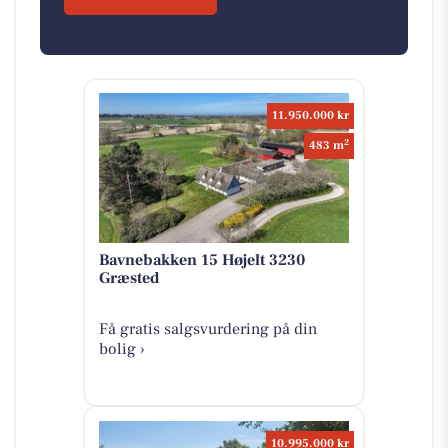
11.950.000 kr
2
483 m
Bavnebakken 15 Højelt 3230
Græsted
Få gratis salgsvurdering på din
bolig ›
10.995.000 kr