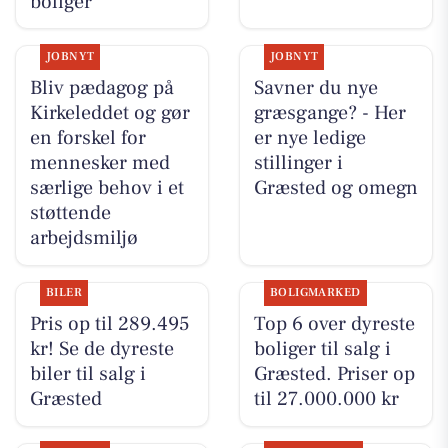
boliger
JOBNYT
JOBNYT
Bliv pædagog på
Savner du nye
Kirkeleddet og gør
græsgange? - Her
en forskel for
er nye ledige
mennesker med
stillinger i
særlige behov i et
Græsted og omegn
støttende
arbejdsmiljø
BILER
BOLIGMARKED
Pris op til 289.495
Top 6 over dyreste
kr! Se de dyreste
boliger til salg i
biler til salg i
Græsted. Priser op
Græsted
til 27.000.000 kr