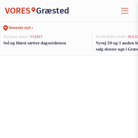
VORES
Græsted
Seneste nyt ›
20 timer siden |
VEJRET
05-08-2026 13:00 |
BOLI
Sol og blæst sætter dagsordenen
Nyvej 20 og 1 anden b
salg denne uge i Græst