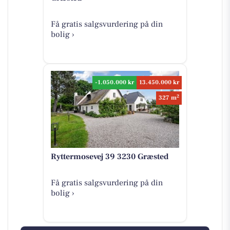
Få gratis salgsvurdering på din
bolig ›
-1.050.000 kr
13.450.000 kr
2
327 m
Ryttermosevej 39 3230 Græsted
Få gratis salgsvurdering på din
bolig ›