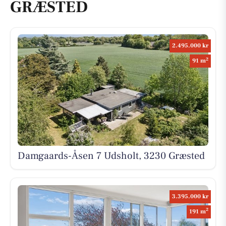
GRÆSTED
2.495.000 kr
2
91 m
Damgaards-Åsen 7 Udsholt, 3230 Græsted
3.395.000 kr
2
191 m