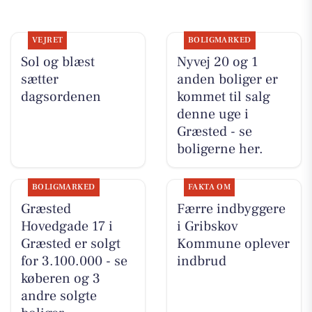
VEJRET
BOLIGMARKED
Sol og blæst
Nyvej 20 og 1
sætter
anden boliger er
dagsordenen
kommet til salg
denne uge i
Græsted - se
boligerne her.
BOLIGMARKED
FAKTA OM
Græsted
Færre indbyggere
Hovedgade 17 i
i Gribskov
Græsted er solgt
Kommune oplever
for 3.100.000 - se
indbrud
køberen og 3
andre solgte