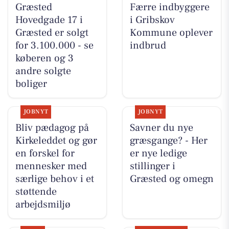
Græsted
Færre indbyggere
Hovedgade 17 i
i Gribskov
Græsted er solgt
Kommune oplever
for 3.100.000 - se
indbrud
køberen og 3
andre solgte
boliger
JOBNYT
JOBNYT
Bliv pædagog på
Savner du nye
Kirkeleddet og gør
græsgange? - Her
en forskel for
er nye ledige
mennesker med
stillinger i
særlige behov i et
Græsted og omegn
støttende
arbejdsmiljø