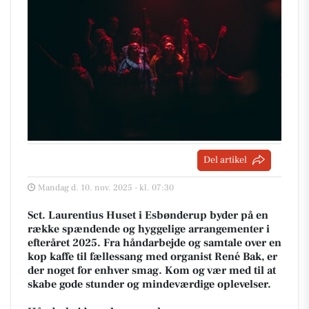
Del artikel
Mandag d. 10. nov. 2025 - kl. 07:30
Sct. Laurentius Huset i Esbønderup byder på en
række spændende og hyggelige arrangementer i
efteråret 2025. Fra håndarbejde og samtale over en
kop kaffe til fællessang med organist René Bak, er
der noget for enhver smag. Kom og vær med til at
skabe gode stunder og mindeværdige oplevelser.