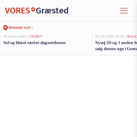
VORES
Græsted
Seneste nyt ›
10 timer siden |
VEJRET
05-08-2026 13:00 |
BOLI
Sol og blæst sætter dagsordenen
Nyvej 20 og 1 anden b
salg denne uge i Græst