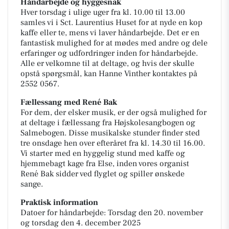
Håndarbejde og hyggesnak
Hver torsdag i ulige uger fra kl. 10.00 til 13.00
samles vi i Sct. Laurentius Huset for at nyde en kop
kaffe eller te, mens vi laver håndarbejde. Det er en
fantastisk mulighed for at mødes med andre og dele
erfaringer og udfordringer inden for håndarbejde.
Alle er velkomne til at deltage, og hvis der skulle
opstå spørgsmål, kan Hanne Vinther kontaktes på
2552 0567.
Fællessang med René Bak
For dem, der elsker musik, er der også mulighed for
at deltage i fællessang fra Højskolesangbogen og
Salmebogen. Disse musikalske stunder finder sted
tre onsdage hen over efteråret fra kl. 14.30 til 16.00.
Vi starter med en hyggelig stund med kaffe og
hjemmebagt kage fra Else, inden vores organist
René Bak sidder ved flyglet og spiller ønskede
sange.
Praktisk information
Datoer for håndarbejde: Torsdag den 20. november
og torsdag den 4. december 2025