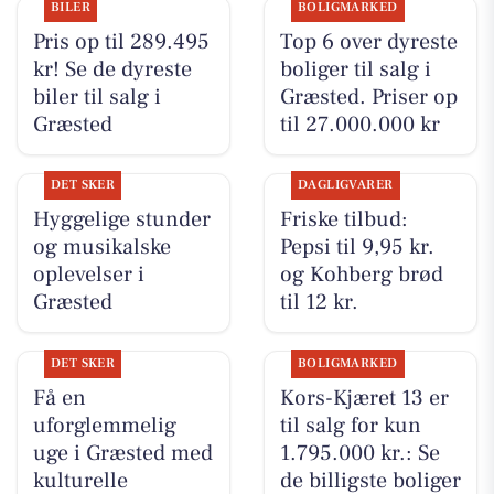
BILER
BOLIGMARKED
Pris op til 289.495
Top 6 over dyreste
kr! Se de dyreste
boliger til salg i
biler til salg i
Græsted. Priser op
Græsted
til 27.000.000 kr
DET SKER
DAGLIGVARER
Hyggelige stunder
Friske tilbud:
og musikalske
Pepsi til 9,95 kr.
oplevelser i
og Kohberg brød
Græsted
til 12 kr.
DET SKER
BOLIGMARKED
Få en
Kors-Kjæret 13 er
uforglemmelig
til salg for kun
uge i Græsted med
1.795.000 kr.: Se
kulturelle
de billigste boliger