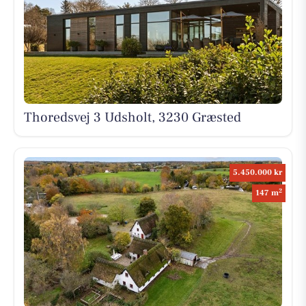
Thoredsvej 3 Udsholt, 3230 Græsted
5.450.000 kr
2
147 m