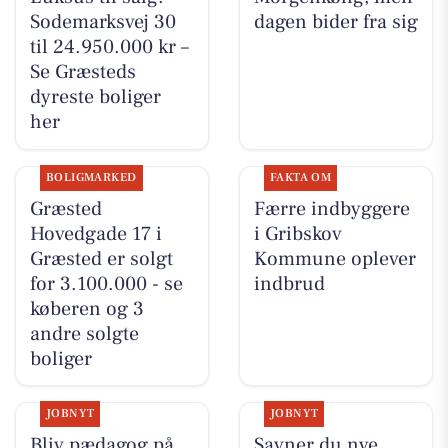
Sodemarksvej 30
dagen bider fra sig
til 24.950.000 kr –
Se Græsteds
dyreste boliger
her
BOLIGMARKED
FAKTA OM
Græsted
Færre indbyggere
Hovedgade 17 i
i Gribskov
Græsted er solgt
Kommune oplever
for 3.100.000 - se
indbrud
køberen og 3
andre solgte
boliger
JOBNYT
JOBNYT
Bliv pædagog på
Savner du nye