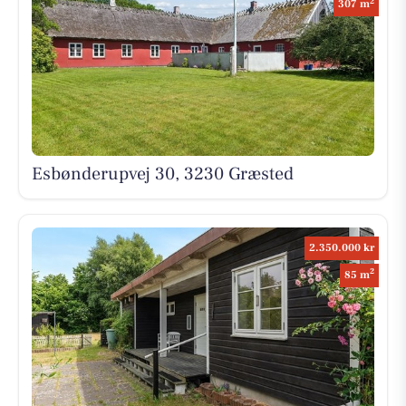
2
307 m
Esbønderupvej 30, 3230 Græsted
2.350.000 kr
2
85 m