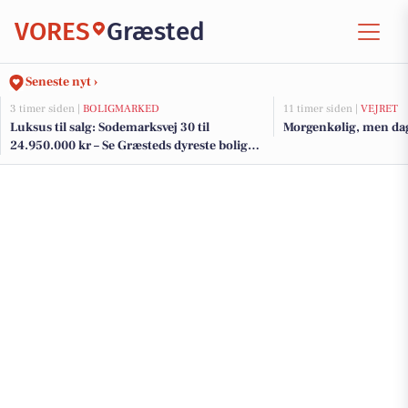
VORES
Græsted
Seneste nyt ›
3 timer siden |
BOLIGMARKED
11 timer siden |
VEJRET
Luksus til salg: Sodemarksvej 30 til
Morgenkølig, men dag
24.950.000 kr – Se Græsteds dyreste boliger
her