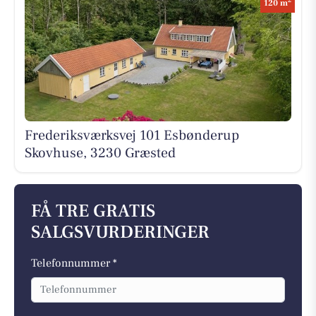
2
120 m
Frederiksværksvej 101 Esbønderup
Skovhuse, 3230 Græsted
FÅ TRE GRATIS
SALGSVURDERINGER
Telefonnummer *