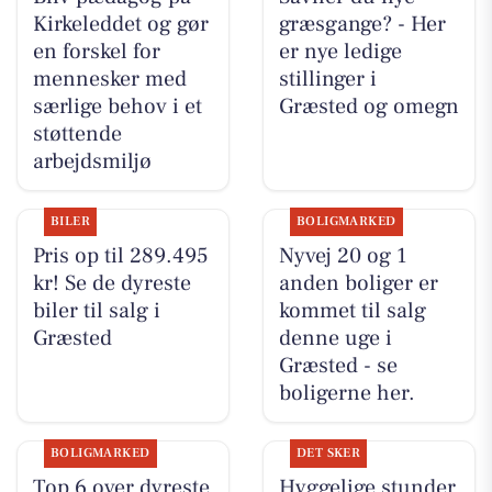
Kirkeleddet og gør
græsgange? - Her
en forskel for
er nye ledige
mennesker med
stillinger i
særlige behov i et
Græsted og omegn
støttende
arbejdsmiljø
BILER
BOLIGMARKED
Pris op til 289.495
Nyvej 20 og 1
kr! Se de dyreste
anden boliger er
biler til salg i
kommet til salg
Græsted
denne uge i
Græsted - se
boligerne her.
BOLIGMARKED
DET SKER
Top 6 over dyreste
Hyggelige stunder