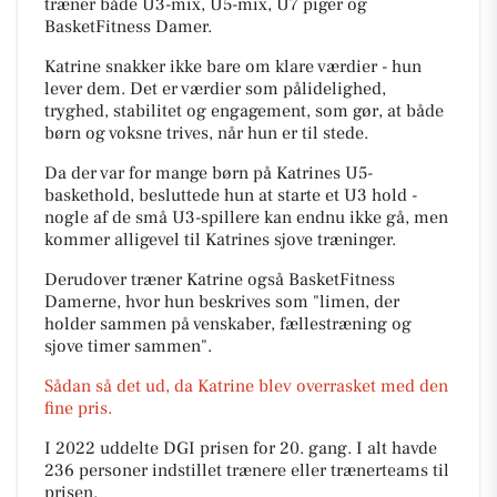
træner både U3-mix, U5-mix, U7 piger og
BasketFitness Damer.
Katrine snakker ikke bare om klare værdier - hun
lever dem. Det er værdier som pålidelighed,
tryghed, stabilitet og engagement, som gør, at både
børn og voksne trives, når hun er til stede.
Da der var for mange børn på Katrines U5-
baskethold, besluttede hun at starte et U3 hold -
nogle af de små U3-spillere kan endnu ikke gå, men
kommer alligevel til Katrines sjove træninger.
Derudover træner Katrine også BasketFitness
Damerne, hvor hun beskrives som "limen, der
holder sammen på venskaber, fællestræning og
sjove timer sammen".
Sådan så det ud, da Katrine blev overrasket med den
fine pris.
I 2022 uddelte DGI prisen for 20. gang. I alt havde
236 personer indstillet trænere eller trænerteams til
prisen.