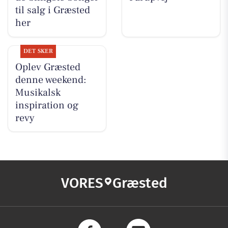
til salg i Græsted
her
DET SKER
Oplev Græsted
denne weekend:
Musikalsk
inspiration og
revy
VORES
Græsted