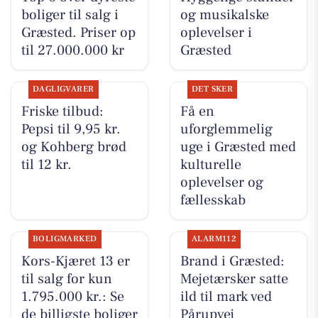
boliger til salg i
og musikalske
Græsted. Priser op
oplevelser i
til 27.000.000 kr
Græsted
DAGLIGVARER
DET SKER
Friske tilbud:
Få en
Pepsi til 9,95 kr.
uforglemmelig
og Kohberg brød
uge i Græsted med
til 12 kr.
kulturelle
oplevelser og
fællesskab
BOLIGMARKED
ALARM112
Kors-Kjæret 13 er
Brand i Græsted:
til salg for kun
Mejetærsker satte
1.795.000 kr.: Se
ild til mark ved
de billigste boliger
Pårupvej