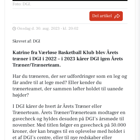
Foto: DGI
.
Del artikel
Onsdag d. 30. aug. 2023 - kl. 20:02
Skrevet af: DGI
Katrine fra Værløse Basketball Klub blev Årets
træner i DGI i 2022 – i 2023 kårer DGI igen Årets
Træner/Trænerteam.
Har du træneren, der ser udfordringer som en leg og
får andre til at lege med? Eller kender du
trænerteamet, der sammen løfter holdet til uanede
højder?
I DGI kårer de hvert år Årets Træner eller
Trænerteam. Årets Træner/Trænerteam modtager en
gavecheck og hyldes desuden på DGI’s årsmøde til
november. Med titlen følger en gavecheck på 50.000
kroner, der kan bruges til en oplevelse med holdet i
et af DGI’s centre, eller til nye redskaber eller