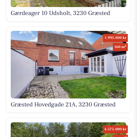
Gærdeager 10 Udsholt, 3230 Græsted
1.995.000 kr
2
160 m
Græsted Hovedgade 21A, 3230 Græsted
4.575.000 kr