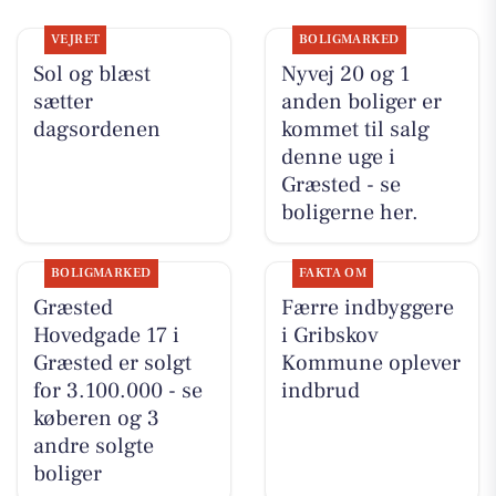
VEJRET
BOLIGMARKED
Sol og blæst
Nyvej 20 og 1
sætter
anden boliger er
dagsordenen
kommet til salg
denne uge i
Græsted - se
boligerne her.
BOLIGMARKED
FAKTA OM
Græsted
Færre indbyggere
Hovedgade 17 i
i Gribskov
Græsted er solgt
Kommune oplever
for 3.100.000 - se
indbrud
køberen og 3
andre solgte
boliger