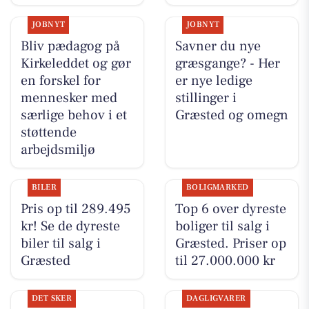
JOBNYT
JOBNYT
Bliv pædagog på
Savner du nye
Kirkeleddet og gør
græsgange? - Her
en forskel for
er nye ledige
mennesker med
stillinger i
særlige behov i et
Græsted og omegn
støttende
arbejdsmiljø
BILER
BOLIGMARKED
Pris op til 289.495
Top 6 over dyreste
kr! Se de dyreste
boliger til salg i
biler til salg i
Græsted. Priser op
Græsted
til 27.000.000 kr
DET SKER
DAGLIGVARER