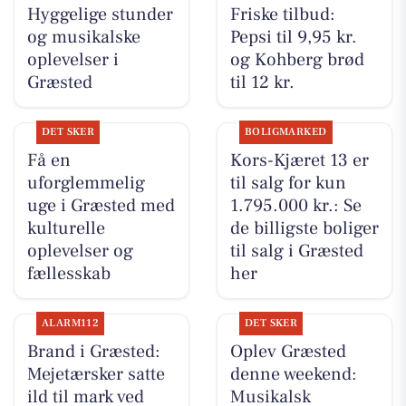
Hyggelige stunder
Friske tilbud:
og musikalske
Pepsi til 9,95 kr.
oplevelser i
og Kohberg brød
Græsted
til 12 kr.
DET SKER
BOLIGMARKED
Få en
Kors-Kjæret 13 er
uforglemmelig
til salg for kun
uge i Græsted med
1.795.000 kr.: Se
kulturelle
de billigste boliger
oplevelser og
til salg i Græsted
fællesskab
her
ALARM112
DET SKER
Brand i Græsted:
Oplev Græsted
Mejetærsker satte
denne weekend:
ild til mark ved
Musikalsk