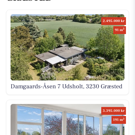
2.495.000 kr
2
91 m
Damgaards-Åsen 7 Udsholt, 3230 Græsted
3.395.000 kr
2
191 m