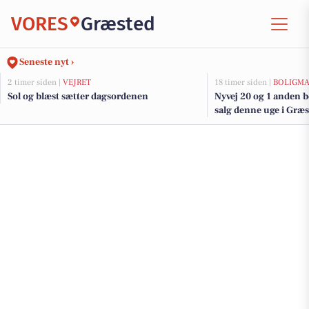
VORES
Græsted
Seneste nyt ›
2 timer siden |
VEJRET
18 timer siden |
BOLIGM
Sol og blæst sætter dagsordenen
Nyvej 20 og 1 anden b
salg denne uge i Græst