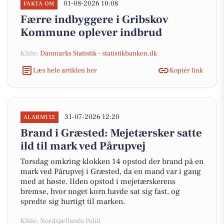
01-08-2026 10:08
FAKTA OM
Færre indbyggere i Gribskov
Kommune oplever indbrud
Kilde:
Danmarks Statistik - statistikbanken.dk
Læs hele artiklen her
Kopiér link
31-07-2026 12:20
ALARM112
Brand i Græsted: Mejetærsker satte
ild til mark ved Pårupvej
Torsdag omkring klokken 14 opstod der brand på en
mark ved Pårupvej i Græsted, da en mand var i gang
med at høste. Ilden opstod i mejetærskerens
bremse, hvor noget korn havde sat sig fast, og
spredte sig hurtigt til marken.
Kilde: Nordsjællands Politi