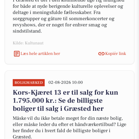
I Græsted er der i den kommende uge rig mulighed
for både at nyde berigende kulturelle oplevelser og
deltage i meningsfulde fællesskaber. Fra
sorggrupper og gåture til sommerkoncerter og
revyshows, der er noget for enhver smag og
sindstilstand.
Kilde: Kultunaut
Læs hele artiklen her
Kopiér link
02-08-2026 10:00
BOLIGMARKED
Kors-Kjæret 13 er til salg for kun
1.795.000 kr.: Se de billigste
boliger til salg i Græsted her
Måske vil du ikke betale meget for din næste bolig,
eller måske leder du efter et håndværkertilbud? Lige
her finder du i hvert fald de billigste boliger i
Græsted.