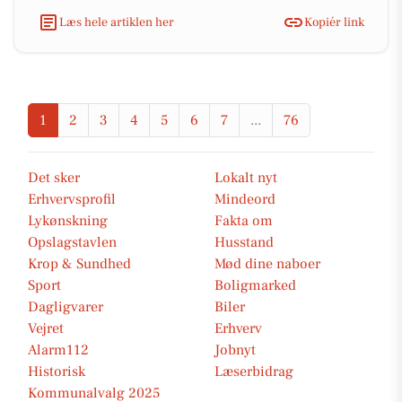
Læs hele artiklen her
Kopiér link
1
2
3
4
5
6
7
...
76
Det sker
Lokalt nyt
Erhvervsprofil
Mindeord
Lykønskning
Fakta om
Opslagstavlen
Husstand
Krop & Sundhed
Mød dine naboer
Sport
Boligmarked
Dagligvarer
Biler
Vejret
Erhverv
Alarm112
Jobnyt
Historisk
Læserbidrag
Kommunalvalg 2025