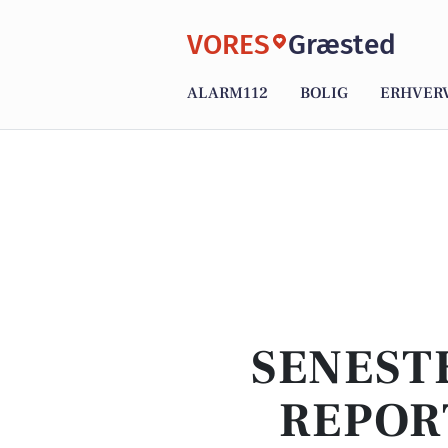
VORES
Græsted
ALARM112
BOLIG
ERHVER
SENEST
REPOR