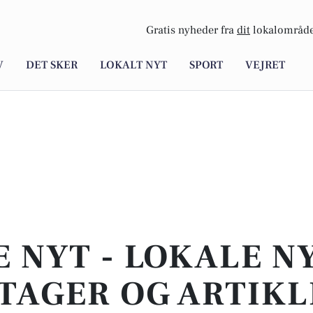
Gratis nyheder fra
dit
lokalområde
V
DET SKER
LOKALT NYT
SPORT
VEJRET
E NYT - LOKALE N
TAGER OG ARTIKL