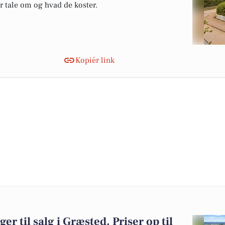
er tale om og hvad de koster.
Kopiér link
er til salg i Græsted. Priser op til