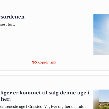
agsordenen
est tørt.
Kopiér link
liger er kommet til salg denne uge i
 her.
en seneste uge i Græsted. Vi giver dig her det fulde