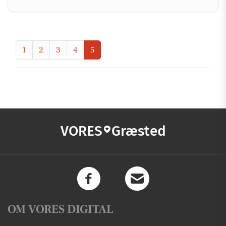
1
2
3
4
5
VORES
Græsted
OM VORES DIGITAL