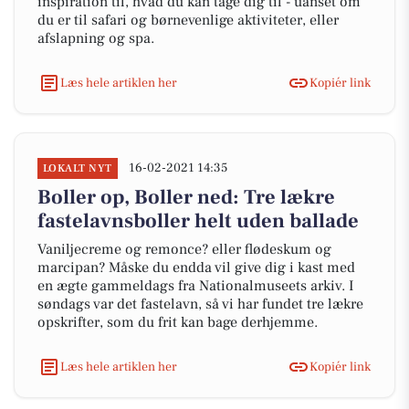
inspiration til, hvad du kan tage dig til - uanset om
du er til safari og børnevenlige aktiviteter, eller
afslapning og spa.
Læs hele artiklen her
Kopiér link
16-02-2021 14:35
LOKALT NYT
Boller op, Boller ned: Tre lækre
fastelavnsboller helt uden ballade
Vaniljecreme og remonce? eller flødeskum og
marcipan? Måske du endda vil give dig i kast med
en ægte gammeldags fra Nationalmuseets arkiv. I
søndags var det fastelavn, så vi har fundet tre lækre
opskrifter, som du frit kan bage derhjemme.
Læs hele artiklen her
Kopiér link