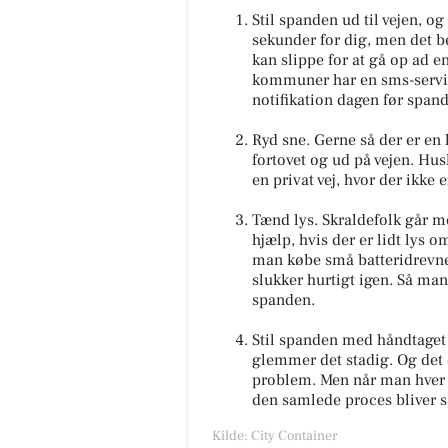
Stil spanden ud til vejen, o
sekunder for dig, men det b
kan slippe for at gå op ad en
kommuner har en sms-servic
notifikation dagen før spand
Ryd sne. Gerne så der er en 
fortovet og ud på vejen. Husk
en privat vej, hvor der ikke 
Tænd lys. Skraldefolk går 
hjælp, hvis der er lidt lys
man købe små batteridrevne
slukker hurtigt igen. Så man
spanden.
Stil spanden med håndtaget 
glemmer det stadig. Og det e
problem. Men når man hver da
den samlede proces bliver 
Kilde: City Container