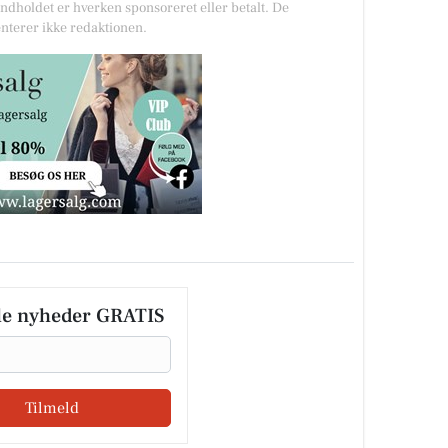
Indholdet er hverken sponsoreret eller betalt. De
nterer ikke redaktionen.
le nyheder GRATIS
Tilmeld