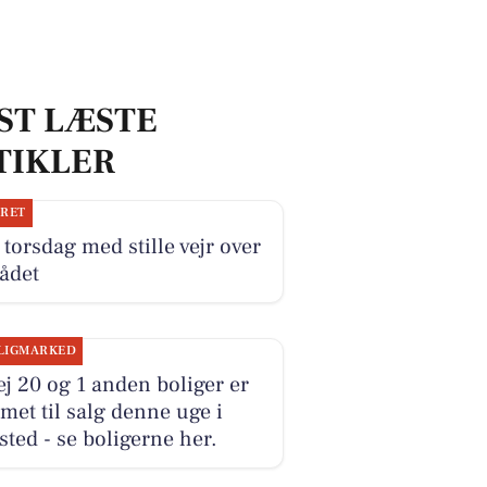
ST LÆSTE
TIKLER
JRET
torsdag med stille vejr over
ådet
LIGMARKED
j 20 og 1 anden boliger er
et til salg denne uge i
ted - se boligerne her.