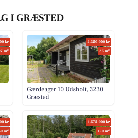
LG I GRÆSTED
00 kr
2.350.000 kr
2
2
07 m
85 m
Gærdeager 10 Udsholt, 3230
Græsted
00 kr
4.575.000 kr
2
2
60 m
120 m