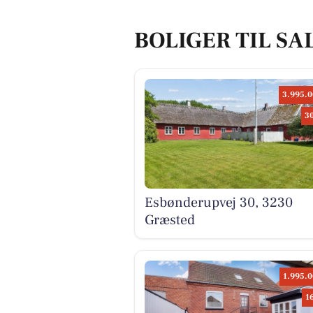
BOLIGER TIL SA
3.995.0
3
Esbønderupvej 30, 3230
Græsted
1.995.0
1