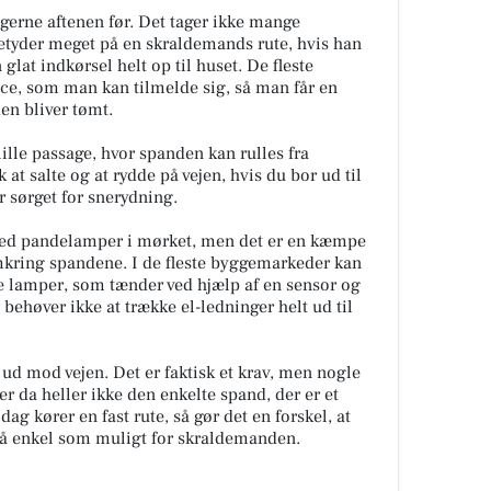
g gerne aftenen før. Det tager ikke mange
etyder meget på en skraldemands rute, hvis han
 glat indkørsel helt op til huset. De fleste
e, som man kan tilmelde sig, så man får en
en bliver tømt.
lille passage, hvor spanden kan rulles fra
 at salte og at rydde på vejen, hvis du bor ud til
er sørget for snerydning.
med pandelamper i mørket, men det er en kæmpe
 omkring spandene. I de fleste byggemarkeder kan
 lamper, som tænder ved hjælp af en sensor og
 behøver ikke at trække el-ledninger helt ud til
ud mod vejen. Det er faktisk et krav, men nogle
r da heller ikke den enkelte spand, der er et
g kører en fast rute, så gør det en forskel, at
så enkel som muligt for skraldemanden.