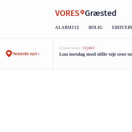
VORES
Græsted
ALARM112
BOLIG
ERHVER
6 timer siden |
VEJRET
Seneste nyt ›
Lun torsdag med stille vejr over 