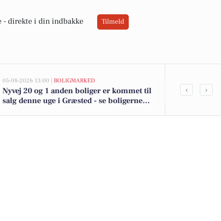
 -
direkte i din indbakke
Tilmeld
05-08-2026 13:00 |
BOLIGMARKED
05-08-2026 13:00
‹
›
Nyvej 20 og 1 anden boliger er kommet til
Top 6 over dy
salg denne uge i Græsted - se boligerne
Græsted. Pri
her.