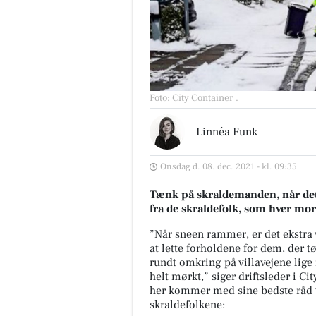
Foto: City Container
.
Linnéa Funk
Onsdag d. 08. dec. 2021 - kl. 09:35
Tænk på skraldemanden, når det 
fra de skraldefolk, som hver mor
”Når sneen rammer, er det ekstra
at lette forholdene for dem, der t
rundt omkring på villavejene lige 
helt mørkt,” siger driftsleder i C
her kommer med sine bedste råd ti
skraldefolkene: