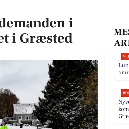
 Græsted
ldemanden i
ME
t i Græsted
AR
VE
Lun 
omr
BO
Nyve
komm
Græs