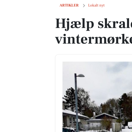
Hjælp skraldemanden i vintermørket i
ARTIKLER
Lokalt nyt
Hjælp skra
vintermørke