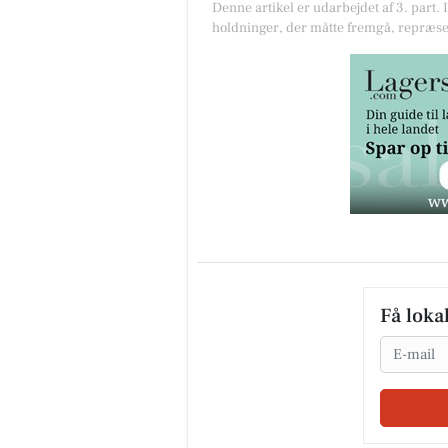
Denne artikel er udarbejdet af 3. part. 
holdninger, der måtte fremgå, repræse
Få loka
Email