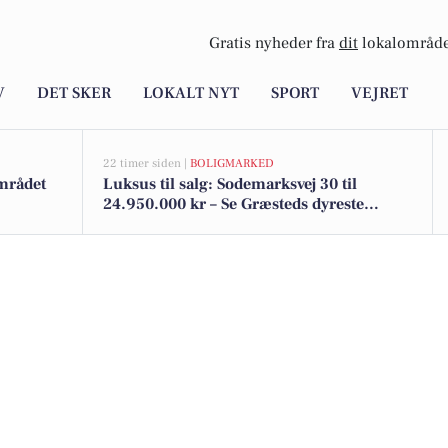
Gratis nyheder fra
dit
lokalområde
V
DET SKER
LOKALT NYT
SPORT
VEJRET
22 timer siden |
BOLIGMARKED
området
Luksus til salg: Sodemarksvej 30 til
24.950.000 kr – Se Græsteds dyreste
boliger her